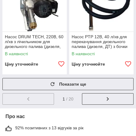
Насос DRUM TECH, 220В, 60
Насос PTP 12В, 40 л/хв для
л/хв з лічильником для
перекачування дизельного
дизельного палива (дизеля,
палива (дизеля, ДТ) з бочки
ДП) для бочки КИЇВ
або бака. КИЇВ
В наявності
В наявності
Ціну уточнюйте
Ціну уточнюйте
Показати ще
1
/ 20
Про нас
92% позитивних з 13 відгуків за рік