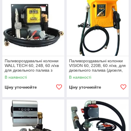
Паливороздавальні колонки
Паливороздавальні колонки
WALL TECH 60, 24В, 60 л/хв
VISION 60, 220В, 60 л/хв, для
для дизельного палива з
дизельного палива (дизеля,
витратоміром КИЇВ
ДТ) без п'єдесталу КИЇВ
В наявності
В наявності
Ціну уточнюйте
Ціну уточнюйте