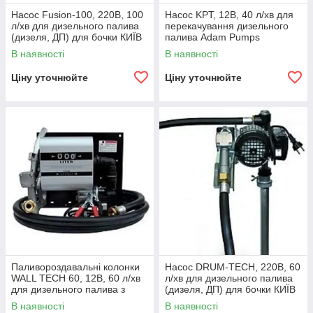
Насос Fusion-100, 220В, 100
Насос KPT, 12В, 40 л/хв для
л/хв для дизельного палива
перекачування дизельного
(дизеля, ДП) для бочки КИЇВ
палива Adam Pumps
В наявності
В наявності
Ціну уточнюйте
Ціну уточнюйте
Паливороздавальні колонки
Насос DRUM-TECH, 220В, 60
WALL TECH 60, 12В, 60 л/хв
л/хв для дизельного палива
для дизельного палива з
(дизеля, ДП) для бочки КИЇВ
витратоміром КИЇВ
В наявності
В наявності