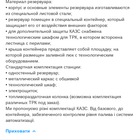
Материал резервуара:
• корпус и основные элементы резервуара изготавливаются
из специальной листовой стали;
• резервуар помещен в специальный контейнер, который
защищает его от воздействия внешних факторов:
• для дополнительной защиты КАЗС снабжена
технологическим шкафом для ТРК, в котором встороена
лестница с перилами;
• крыша контейнера представляет собой площадку, на
которой размещен заливной люк с технологическим
оборудованием.
Стандартная комплектация станции:
• одностенный резервуар;
• металлический каркас с обшивкой
• технологический шкаф;
• электрощиток;
• топливораздаточная колонка (возможна комплектация
различных ТРК под заказ).
Ми пропонуємо різні комплектації КАЗС. Від базового, до
контейнера, забезпеченого контролем рівня палива і системи
автоматизації.
Приховати