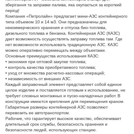
зберігання та заправки палива, яка окупається за короткий
період!
Компания «Петролайн» предлагает мини-АЗС контейнерного
типа объемом 10 и 14 м3. Они предназначены для
некоммерческого хранения и отпуска био-топлива,
дизельного топлива и бензина. Контейнерная АЗС (КАЗС)
дает возможность осуществлять заправку топлива там. Где
нет возможности использовать традиционную АЗС. КАЗС
можно оперативно перемещать между объектами.
Основные преимущества использования КАЗС:
• экономия при оптовой закупке топлива;
• контроль качества приобретаемого топлива;
• уход от множества расчетно-кассовых операций;
• независимость от внешних АЗС.
Каждый заправочный элемент представляет собой единое
целое изделие и поставляется готовым к использованию, не
требует сложных монтажных и пуско-наладочных работ. В
конструкции имеются крепления для перемещения краном.
Габаритные размеры контейнерной АЗС позволяют
перевозить ее автотранспортом.
Рабочие, что гарантирует высокое качество, обеспечивает
длительный срок службы, безопасность хранения и
безопасности людей, использующих станцию.