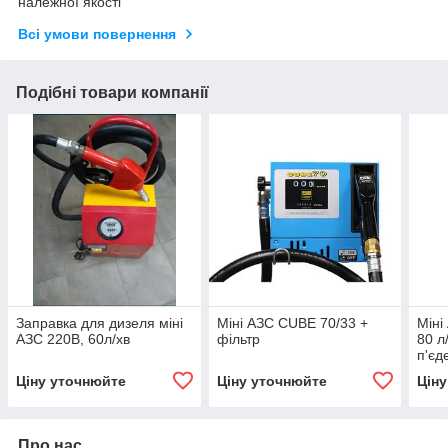
належної якості
Всі умови повернення
Подібні товари компанії
Заправка для дизеля міні
Міні АЗС CUBE 70/33 +
Міні
АЗС 220В, 60л/хв
фільтр
80 л
п'єд
Ціну уточнюйте
Ціну уточнюйте
Цін
Про нас