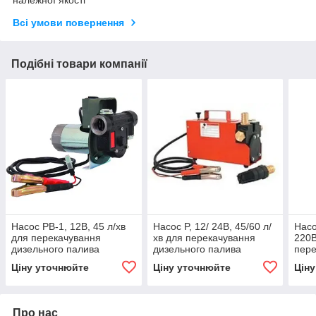
Всі умови повернення
Подібні товари компанії
Насос PB-1, 12В, 45 л/хв
Насос P, 12/ 24В, 45/60 л/
Нас
для перекачування
хв для перекачування
220В
дизельного палива
дизельного палива
пере
(дизеля, ДТ) КИЇВ
(дизеля, ДТ) КИЇВ
дизе
Ціну уточнюйте
Ціну уточнюйте
Цін
(диз
лічи
Про нас