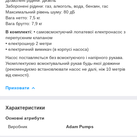
Дозволені рідини: дизель
Заборонені рідини: газ, алкоголь, вода, бензин, гас
Максимальний рівень шуму: 80 дБ
Вага нетто: 7,5 кг.
Вага брутто: 7,9 кг
В комплекті:
• самовсмоктуючий лопатевої електронасос з
перепускним клапаном
• електрошнур 2 метри
• електричний вимикач (в корпусі насоса)
Насос поставляється без всмоктуючого і напірного рукава.
Укомплектуємо всмоктувальний рукав будь-якої довжини
(рекомендуємо встановлювати насос не далі, ніж 10 метрів
від ємності).
Приховати
Характеристики
Основні атрибути
Виробник
Adam Pumps