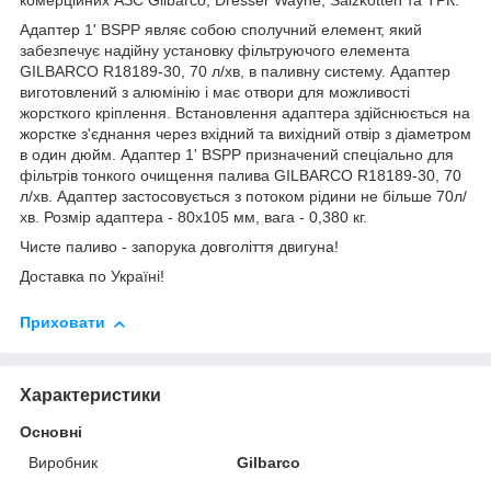
комерційних АЗС Gilbarco, Dresser Wayne, Salzkotten та ТРК.
Адаптер 1' BSPP являє собою сполучний елемент, який
забезпечує надійну установку фільтруючого елемента
GILBARCO R18189-30, 70 л/хв, в паливну систему. Адаптер
виготовлений з алюмінію і має отвори для можливості
жорсткого кріплення. Встановлення адаптера здійснюється на
жорстке з'єднання через вхідний та вихідний отвір з діаметром
в один дюйм. Адаптер 1' BSPP призначений спеціально для
фільтрів тонкого очищення палива GILBARCO R18189-30, 70
л/хв. Адаптер застосовується з потоком рідини не більше 70л/
хв. Розмір адаптера - 80х105 мм, вага - 0,380 кг.
Чисте паливо - запорука довголіття двигуна!
Доставка по Україні!
Приховати
Характеристики
Основні
Виробник
Gilbarco