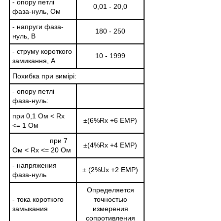
- опору петлі
0,01 - 20,0
фаза-нуль, Ом
- напруги фаза-
180 - 250
нуль, В
- струму короткого
10 - 1999
замикання, А
Похибка при вимірі:
- опору петлі
фаза-нуль:
при 0,1 Ом < Rx
±(6%Rx +6 ЕМР)
<= 1 Ом
при 7
±(4%Rx +4 ЕМР)
Ом < Rx <= 20 Ом
- напряжения
± (2%Ux +2 ЕМР)
фаза-нуль
Определяется
- тока короткого
точностью
замыкания
измерения
сопротивления