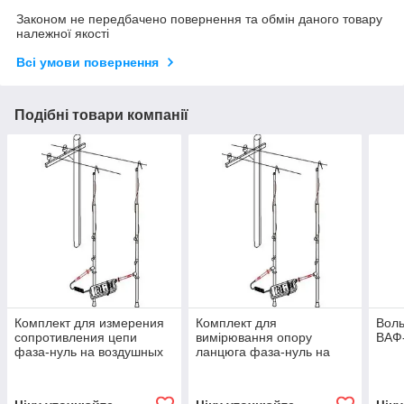
Законом не передбачено повернення та обмін даного товару
належної якості
Всі умови повернення
Подібні товари компанії
Комплект для измерения
Комплект для
Вол
сопротивления цепи
вимірювання опору
ВАФ
фаза-нуль на воздушных
ланцюга фаза-нуль на
линиях E115M 6м
повітряних лініях E115M
7м