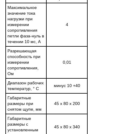
Максимальное
значение тока
нагрузки при
измерении
4
сопротивления
петли фаза-нуль в
течении 10 мс, А
Разрешающая
способность при
измерении
0,01
сопротивления,
Ом
Диапазон рабочих
минус 10 +40
температур, ° С
Габаритные
размеры при
45 х 80 х 200
снятом щупе, мм
Габаритные
размеры с
45 х 80 х 340
установленным