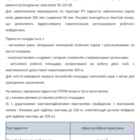
ремонті розподільчих пристроїв 35-110 кВ.
Для забезпечення переміщення по території РУ підмости забезпечена парою
коліс діаметром 260 мм і шириною 90 мм. На рамі знаходяться гвинтові опори,
що дозволяють відрегулювати горизонтальне розташування робочого
майданчика.
Підмости складається з:
- металевої рами обладнаної неопорной колісною парою і регульованими по
висоті опорами;
- склопластикових сходових і опорних елементів з перемичками і розкосами;
- металевої робочої площадки, розрахованої на роботу двох осіб, з
максимальної допустимої навантаженням 300 кг;
Для зняття наведеної напруги на робочій площадці і металевої рамі є місця для
приєднання заземлення.
На вимогу замовника підмостки ППРМ можуть бути виготовлені:
а) з іншими рівнями установки робочої площадки;
б) з додатковими вантажопідйомними пристроями (майданчик з вантажним
люком і блоками для підйому вантажу до 100 кг, комплектація ручною лебідкою
для підйому вантажу до 100 кг).
Тип підмости
збірно-розбірна пересувна