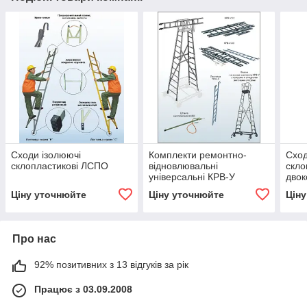
Сходи ізолюючі
Комплекти ремонтно-
Сход
склопластикові ЛСПО
відновлювальні
скло
універсальні КРВ-У
двок
Ціну уточнюйте
Ціну уточнюйте
Цін
Про нас
92% позитивних з 13 відгуків за рік
Працює з 03.09.2008