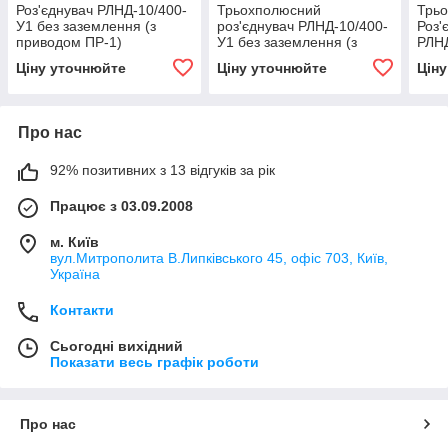
Роз'єднувач РЛНД-10/400-
Трьохполюсний
Трь
У1 без заземлення (з
роз'єднувач РЛНД-10/400-
Роз'
приводом ПР-1)
У1 без заземлення (з
РЛНД
приводом ПР-1)
прив
Ціну уточнюйте
Ціну уточнюйте
Цін
Про нас
92% позитивних з 13 відгуків за рік
Працює з 03.09.2008
м. Київ
вул.Митрополита В.Липківського 45, офіс 703, Київ,
Україна
Контакти
Сьогодні вихідний
Показати весь графік роботи
Про нас