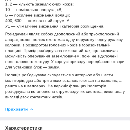
1, 2 — кількість заземлюючих ножів;
10 — номінальна напруга, кВ;
Б — посилене виконання ізоляції;
400, 630 — номінальний струм, А;
У1 — кліматичне виконання і категорія розміщення.
Роз'єднувач являє собою двополюсний або трьохполюсний
апарат, кожен полюс якого має одну нерухому і одну рухливу
колонки, з розворотом головних ножів в горизонтальній
площині. Привід роз'єднувача виконаний так, що виключає
можливість оперування заземлювачем, поки не відключені
ножі головного контуру. У корпусі приводу передбачені отвори
для установки блок — замку.
Ізоляція роз'єднувача складається з чотирьох або шести
ізоляторів, два або три з яких встановлюються на важелях, а
решта на швеллерах. На верхніх фланцях ізоляторів
роз'єднувача встановлена струмоведучих система, виконана у
вигляді двох контактних ножів.
Приховати
Характеристики