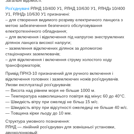
Загальні відомості:
Роз'єднувачі
РЛНД 10/400 У1, РЛНД 10/630 У1, РЛНДз 10/400
У1, РЛНДз 10/630 У1 призначені:
– для створення видимого розриву електричного ланцюга з
метою забезпечення безпечного обслуговування
електротехнічного обладнання;
– для включення і відключення під напругою знеструмлених
ділянок ланцюга високої напруги;
– заземлення відключених ділянок за допомогою
стаціонарних заземлювачів;
– для відключення і включення струму холостого ходу
трансформаторів;
Привід ПРНЗ-10 призначений для ручного включення і
відключення головних і заземлюючих ножів роз'єднувачів.
Умови експлуатації роз'єднувачів:
— Висота над рівнем моря не більше 1000 м.
— Температура навколишнього повітря від мінус 60 до 40°С.
— Швидкість вітру при ожеледі не більш 15 м/с.
— Швидкість вітру при відсутності ожеледиці не більше 40 м/с.
— Товщина кірки льоду до 10 мм.
Структура умовного позначення:
РЛНД — лінійний роз'єднувач для зовнішньої установки,
двухколонковый;