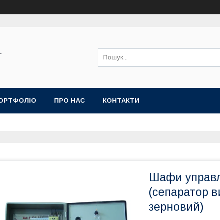
-
ОРТФОЛІО
ПРО НАС
КОНТАКТИ
Шафи управл
(сепаратор 
зерновий)