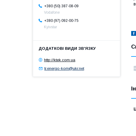
в
+380 (50) 387-08-09
Vodafone
+380 (97) 092-00-75
Kyivstar
С
http://ktek.com.ua
tr.energo-kom@ukr.net
І
Ц