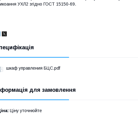
икоання УХЛ2 згідно ГОСТ 15150-69.
пецифікація
шкаф управления БЦС.pdf
нформація для замовлення
іна:
Ціну уточнюйте