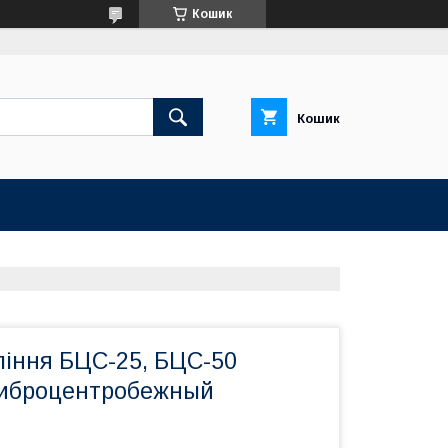
Кошик
Кошик
іння БЦС-25, БЦС-50
виброцентробежный