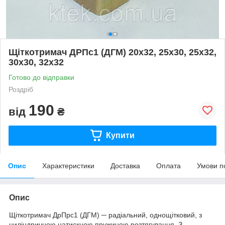
Щіткотримач ДРПс1 (ДГМ) 20х32, 25х30, 25х32,
30х30, 32х32
Готово до відправки
Роздріб
190
від
₴
Купити
Опис
Характеристики
Доставка
Оплата
Умови п
Опис
Щіткотримач ДрПрс1 (ДГМ) ─ радіальний, однощітковий, з
циліндричною натискною пружиною розтягування. З