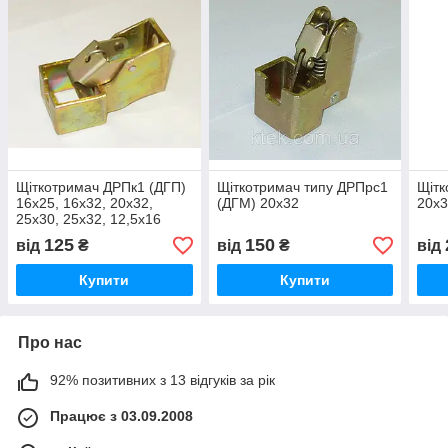
Щіткотримач ДРПк1 (ДГП)
Щіткотримач типу ДРПрс1
Щітк
16х25, 16х32, 20х32,
(ДГМ) 20х32
20х3
25х30, 25х32, 12,5х16
125
150
від
₴
від
₴
від
Купити
Купити
Про нас
92% позитивних з 13 відгуків за рік
Працює з 03.09.2008