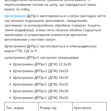
нерегульованим тиском на щітку, що передається через
важіль та стійку.
Щіткотримачі
ДрПрс1 виготовляються з латуні (методом лиття
під тиском)з подальшою запиловкою, свердлінням,
протяжкою та антикорозійною обробкою поверхні. Існують
також модифікації, в яких лита латунна обойма з'єднується
заклепками зі штампованим елементом кріплення,
виготовленим з листової латуні.
Щіткотримачі ДрПрс1 застосовуються в електродвигунах
марок ГПА, СД та П.
щіткотримачі ДРПрс1 наступних типорозмірів:
Щіткотримач ДРПрс1 (ДГМ) 12,5x25
Щіткотримач ДРПрс1 (ДГМ) 16x25
Щіткотримач ДРПрс1 (ДГМ) 16x32
Щіткотримач ДРПрс1 (ДГМ) 20x32
Щіткотримач ДРПрс1 (ДГМ) 25x30
Щіткотримач ДРПрс1 (ДГМ) 25x32
Тип, марка
Розмір під
Креслення