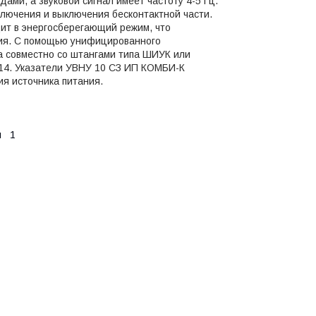
ми, а звуковой сигнал имеет частоту 4-5 Гц.
ключения и выключения бесконтактной части.
дит в энергосберегающий режим, что
ния. С помощью унифицированного
а совместно со штангами типа ШИУК или
14. Указатели УВНУ 10 СЗ ИП КОМБИ-К
я источника питания.
 м
1