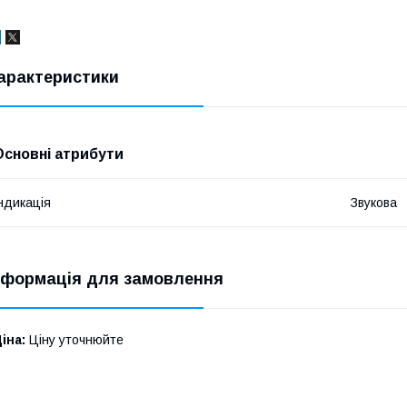
арактеристики
Основні атрибути
ндикація
Звукова
нформація для замовлення
іна:
Ціну уточнюйте