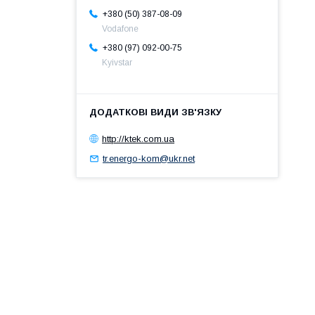
+380 (50) 387-08-09
Vodafone
+380 (97) 092-00-75
Kyivstar
http://ktek.com.ua
tr.energo-kom@ukr.net