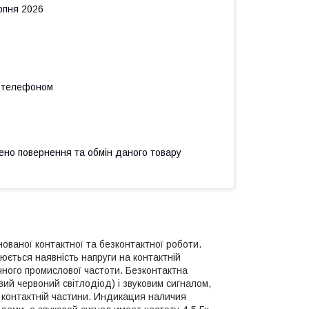
рпня 2026
а телефоном
ено повернення та обмін даного товару
нованої контактної та безконтактної роботи.
юється наявність напруги на контактній
ичного промислової частоти. Безконтактна
вий червоний світлодіод) і звуковим сигналом,
а контактній частини. Индикация наличия