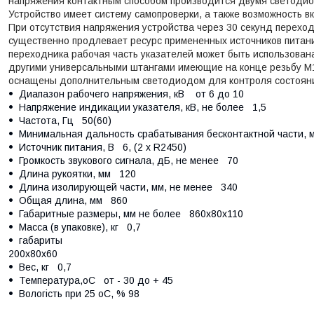
напряжения контактным способом производится двумя светодиода
Устройство имеет систему самопроверки, а также возможность в
При отсутствия напряжения устройства через 30 секунд перехо
существенно продлевает ресурс примененных источников пита
переходника рабочая часть указателей может быть использован
другими универсальными штангами имеющие на конце резьбу М
оснащены дополнительным светодиодом для контроля состояни
Диапазон рабочего напряжения, кВ
от 6 до 10
Напряжение индикации указателя, кВ, не более
1,5
Частота, Гц
50(60)
Минимальная дальность срабатывания бесконтактной части,
Источник питания, В
6, (2 x R2450)
Громкость звукового сигнала, дБ, не менее
70
Длина рукоятки, мм
120
Длина изолирующей части, мм, не менее
340
Общая длина, мм
860
Габаритные размеры, мм не более
860х80х110
Масса (в упаковке), кг
0,7
габариты
200х80х60
Вес, кг
0,7
Температура,оС
от - 30 до + 45
Вологість при 25 оС, %
98