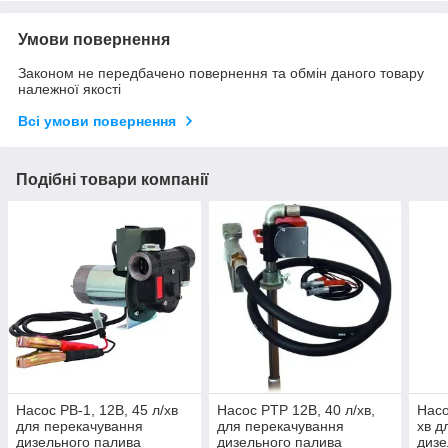
Умови повернення
Законом не передбачено повернення та обмін даного товару
належної якості
Всі умови повернення
Подібні товари компанії
Насос PB-1, 12В, 45 л/хв
Насос PTP 12В, 40 л/хв,
Насо
для перекачування
для перекачування
хв д
дизельного палива
дизельного палива
дизе