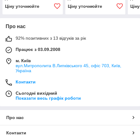
(дизеля, ДТ) КИЇВ
(дизеля, ДТ) з бочки або
(диз
Ціну уточнюйте
Ціну уточнюйте
Цін
бака КИЇВ
Про нас
92% позитивних з 13 відгуків за рік
Працює з 03.09.2008
м. Київ
вул.Митрополита В.Липківського 45, офіс 703, Київ,
Україна
Контакти
Сьогодні вихідний
Показати весь графік роботи
Про нас
Контакти