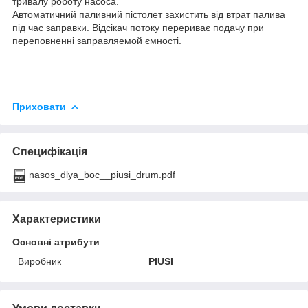
тривалу роботу насоса.
Автоматичний паливний пістолет захистить від втрат палива
під час заправки. Відсікач потоку перериває подачу при
переповненні заправляемой ємності.
Приховати
Специфікація
nasos_dlya_boc__piusi_drum.pdf
Характеристики
Основні атрибути
Виробник
PIUSI