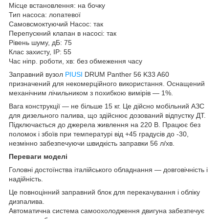
Місце встановлення: на бочку
Тип насоса: лопатевої
Самовсмоктуючий Насос: так
Перепускний клапан в насосі: так
Рівень шуму, дБ: 75
Клас захисту, IP: 55
Час ніпр. роботи, хв: без обмеження часу
Заправний вузол
PIUSI
DRUM Panther 56 K33 A60
призначений для некомерційного використання. Оснащений
механічним лічильником з похибкою вимірів — 1%.
Вага конструкції — не більше 15 кг. Це дійсно мобільний АЗС
для дизельного палива, що здійснює дозований відпустку ДТ.
Підключається до джерела живлення на 220 В. Працює без
поломок і збоїв при температурі від +45 градусів до -30,
незмінно забезпечуючи швидкість заправки 56 л/хв.
Переваги моделі
Головні достоїнства італійського обладнання — довговічність і
надійність.
Це повноцінний заправний блок для перекачування і обліку
дизпалива.
Автоматична система самоохолодження двигуна забезпечує