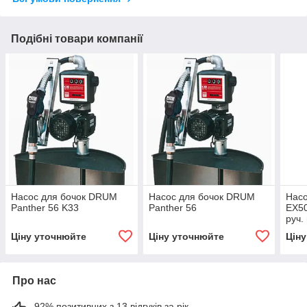
Подібні товари компанії
Насос для бочок DRUM
Насос для бочок DRUM
Нас
Panther 56 K33
Panther 56
EX50
руч.
Ціну уточнюйте
Ціну уточнюйте
Цін
Про нас
92% позитивних з 13 відгуків за рік