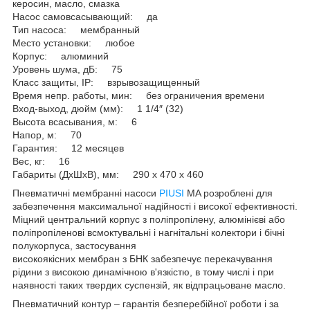
керосин, масло, смазка
Насос самовсасывающий: да
Тип насоса: мембранный
Место установки: любое
Корпус: алюминий
Уровень шума, дБ: 75
Класс защиты, IP: взрывозащищенный
Время непр. работы, мин: без ограничения времени
Вход-выход, дюйм (мм): 1 1/4″ (32)
Высота всасывания, м: 6
Напор, м: 70
Гарантия: 12 месяцев
Вес, кг: 16
Габариты (ДхШхВ), мм: 290 х 470 х 460
Пневматичні мембранні насоси
PIUSI
MA розроблені для
забезпечення максимальної надійності і високої ефективності.
Міцний центральний корпус з поліпропілену, алюмінієві або
поліпропіленові всмоктувальні і нагнітальні колектори і бічні
полукорпуса, застосування
високоякісних мембран з БНК забезпечує перекачування
рідини з високою динамічною в'язкістю, в тому числі і при
наявності таких твердих суспензій, як відпрацьоване масло.
Пневматичний контур – гарантія безперебійної роботи і за