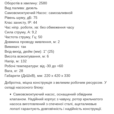
Оборотів в хвилину: 2580
Вид палива: дизель
Самовсмоктуючий Насос: самозаливной
Рівень шуму, дБ: 75
Клас захисту, IP: 44
Час ніпр. роботи, хв: без обмеження часу
Сила струму, А: 9,2
Частота струму, Гц: 50
Довжина проводу живлення, м: 2
Вимикач: так
Вхід-вихід, дюйм (мм): 1" (25)
Висота всмоктування, м: 6
Напір, м: 132
Робочі температури: від -30 до +60
Вага, кг: 28
Габарити (ДхШхВ), мм: 220 x 420 x 330
Добротна, міцна конструкція з великим робочим ресурсом. У
складі насосного блоку:
Самовсмоктуючий насос, оснащений обвідним
клапаном. Надійний корпус з чавуну, ротор крильчатого
насоса виготовлений з спеченої сталі, ацеталиевые
лопаті гарантують довговічність і надійність конструкції.