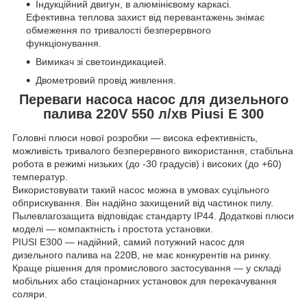
Індукційний двигун, в алюмінієвому каркасі.
Ефективна теплова захист від перевантажень знімає
обмеження по тривалості безперервного
функціонування.
Вимикач зі светоиндикацией.
Двометровий провід живлення.
Переваги насоса насос для дизельного
палива 220V 550 л/хв Piusi E 300
Головні плюси нової розробки — висока ефективність,
можливість тривалого безперервного використання, стабільна
робота в режимі низьких (до -30 градусів) і високих (до +60)
температур.
Використовувати такий насос можна в умовах суцільного
обприскування. Він надійно захищений від частинок пилу.
Пылевлагозащита відповідає стандарту IP44. Додаткові плюси
моделі — компактність і простота установки.
PIUSI E300 — надійний, самий потужний насос для
дизельного палива на 220В, не має конкурентів на ринку.
Краще рішення для промислового застосування — у складі
мобільних або стаціонарних установок для перекачування
соляри.