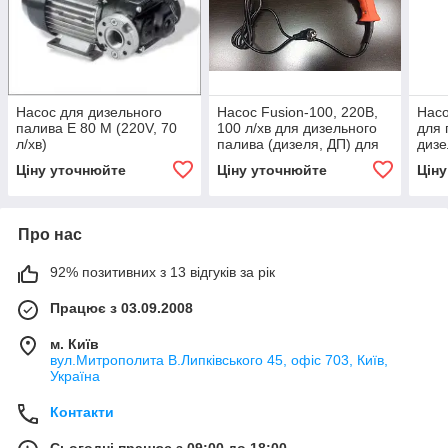
Насос для дизельного
Насос Fusion-100, 220В,
Насо
палива E 80 M (220V, 70
100 л/хв для дизельного
для 
л/хв)
палива (дизеля, ДП) для
дизе
бочки КИЇВ
(диз
Ціну уточнюйте
Ціну уточнюйте
Цін
Про нас
92% позитивних з 13 відгуків за рік
Працює з 03.09.2008
м. Київ
вул.Митрополита В.Липківського 45, офіс 703, Київ,
Україна
Контакти