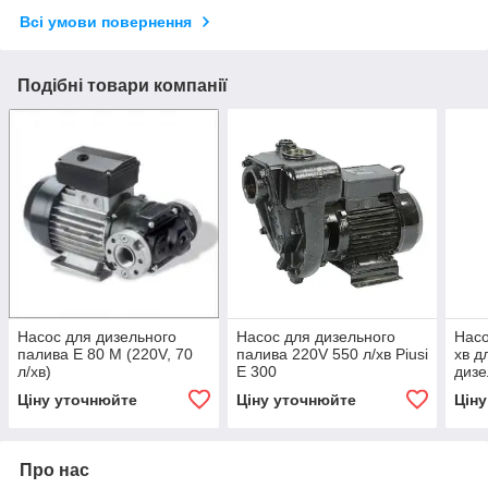
Всі умови повернення
Подібні товари компанії
Насос для дизельного
Насос для дизельного
Насо
палива E 80 M (220V, 70
палива 220V 550 л/хв Piusi
хв д
л/хв)
E 300
дизе
(диз
Ціну уточнюйте
Ціну уточнюйте
Цін
Про нас