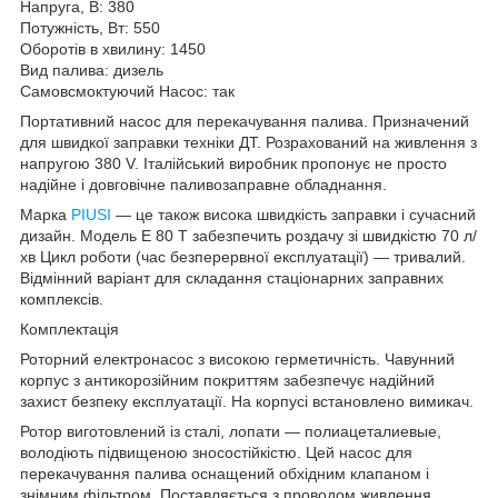
Напруга, В: 380
Потужність, Вт: 550
Оборотів в хвилину: 1450
Вид палива: дизель
Самовсмоктуючий Насос: так
Портативний насос для перекачування палива. Призначений
для швидкої заправки техніки ДТ. Розрахований на живлення з
напругою 380 V. Італійський виробник пропонує не просто
надійне і довговічне паливозаправне обладнання.
Марка
PIUSI
— це також висока швидкість заправки і сучасний
дизайн. Модель E 80 Т забезпечить роздачу зі швидкістю 70 л/
хв Цикл роботи (час безперервної експлуатації) — тривалий.
Відмінний варіант для складання стаціонарних заправних
комплексів.
Комплектація
Роторний електронасос з високою герметичність. Чавунний
корпус з антикорозійним покриттям забезпечує надійний
захист безпеку експлуатації. На корпусі встановлено вимикач.
Ротор виготовлений із сталі, лопати — полиацеталиевые,
володіють підвищеною зносостійкістю. Цей насос для
перекачування палива оснащений обхідним клапаном і
знімним фільтром. Поставляється з проводом живлення.