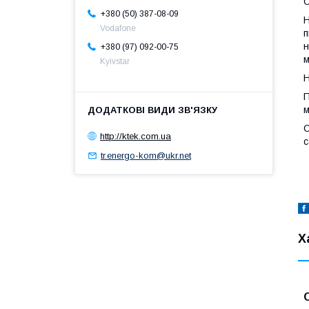
С
+380 (50) 387-08-09
Н
Vodafone
п
н
+380 (97) 092-00-75
м
Kyivstar
Н
П
м
С
http://ktek.com.ua
с
tr.energo-kom@ukr.net
Х