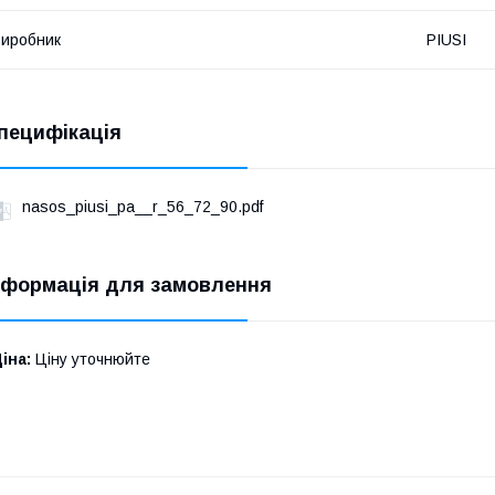
иробник
PIUSI
пецифікація
nasos_piusi_pa__r_56_72_90.pdf
нформація для замовлення
іна:
Ціну уточнюйте