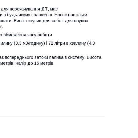
й для перекачування ДТ, має
 в будь-якому положенні. Насос настільки
ювати. Вислів «купив для себе і для онуків»
r.
ез обмеження часу роботи.
лину (3,3 м3/годину) і 72 літри в хвилину (4,3
ає попереднього затоки палива в систему. Висота
етрів, напір до 15 метрів.