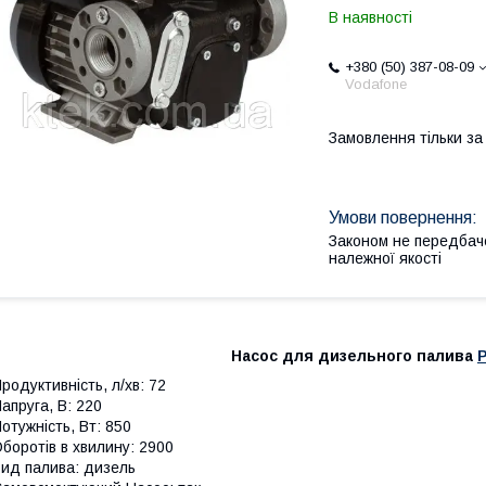
В наявності
+380 (50) 387-08-09
Vodafone
Замовлення тільки з
Законом не передбач
належної якості
Насос для дизельного палива
P
родуктивність, л/хв: 72
апруга, В: 220
отужність, Вт: 850
боротів в хвилину: 2900
ид палива: дизель