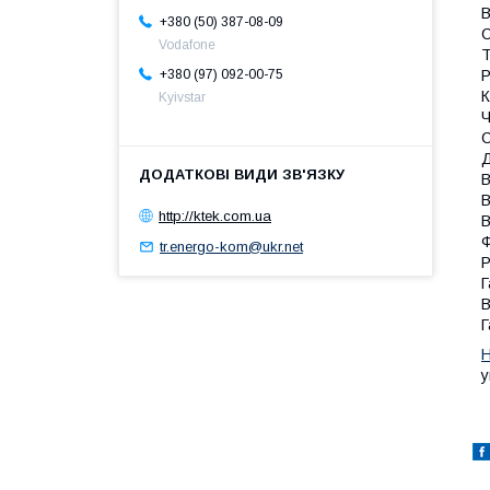
В
+380 (50) 387-08-09
С
Vodafone
Т
+380 (97) 092-00-75
Р
К
Kyivstar
Ч
С
Д
В
В
http://ktek.com.ua
В
Ф
tr.energo-kom@ukr.net
Р
Г
В
Г
Н
у