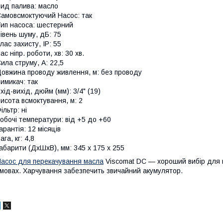
ид палива: масло
амовсмоктуючий Насос: так
ип насоса: шестерний
івень шуму, дБ: 75
лас захисту, IP: 55
ас ніпр. роботи, хв: 30 хв.
ила струму, А: 22,5
овжина проводу живлення, м: без проводу
имикач: так
хід-вихід, дюйм (мм): 3/4" (19)
исота всмоктування, м: 2
ільтр: ні
обочі температури: від +5 до +60
арантія: 12 місяців
ага, кг: 4,8
абарити (ДхШхВ), мм: 345 х 175 х 255
асос для перекачування масла
Viscomat DC — хороший вибір для м
мовах. Харчування забезпечить звичайний акумулятор.