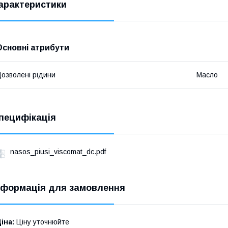
арактеристики
Основні атрибути
озволені рідини
Масло
пецифікація
nasos_piusi_viscomat_dc.pdf
нформація для замовлення
іна:
Ціну уточнюйте