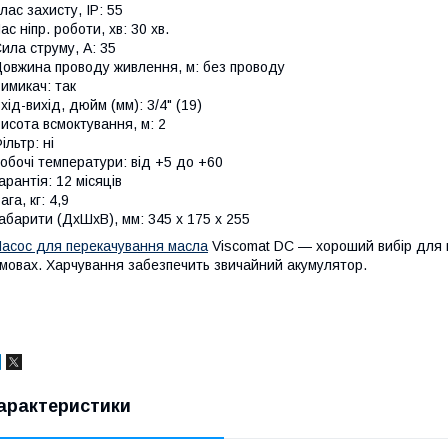
лас захисту, IP: 55
ас ніпр. роботи, хв: 30 хв.
ила струму, А: 35
овжина проводу живлення, м: без проводу
имикач: так
хід-вихід, дюйм (мм): 3/4" (19)
исота всмоктування, м: 2
ільтр: ні
обочі температури: від +5 до +60
арантія: 12 місяців
ага, кг: 4,9
абарити (ДхШхВ), мм: 345 х 175 х 255
асос для перекачування масла
Viscomat DC — хороший вибір для м
мовах. Харчування забезпечить звичайний акумулятор.
арактеристики