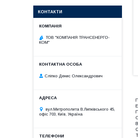
КОНТАКТИ
ТОВ "КОМПАНІЯ ТРАНСЕНЕРГО-
КОМ"
Сліпко Денис Олександрович
П
Е
вул.Митрополита В.Липківського 45,
П
офіс 703, Київ, Україна
О
В
С
Т