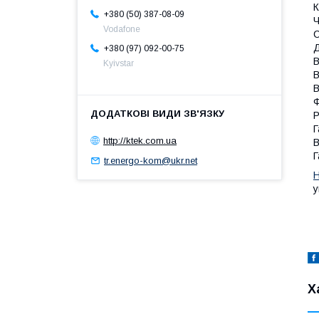
К
+380 (50) 387-08-09
Ч
Vodafone
С
Д
+380 (97) 092-00-75
В
Kyivstar
В
В
Ф
Р
Г
http://ktek.com.ua
В
Г
tr.energo-kom@ukr.net
Н
у
Х