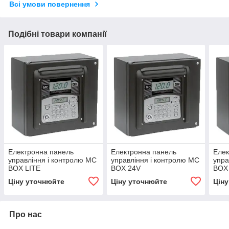
Всі умови повернення
Подібні товари компанії
Електронна панель
Електронна панель
Елек
управління і контролю MC
управління і контролю MC
упра
BOX LITE
BOX 24V
BOX 
Ціну уточнюйте
Ціну уточнюйте
Цін
Про нас