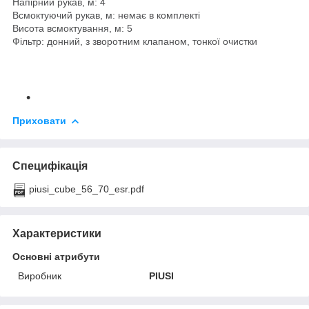
Напірний рукав, м: 4
Всмоктуючий рукав, м: немає в комплекті
Висота всмоктування, м: 5
Фільтр: донний, з зворотним клапаном, тонкої очистки
Приховати
Специфікація
piusi_cube_56_70_esr.pdf
Характеристики
Основні атрибути
Виробник
PIUSI