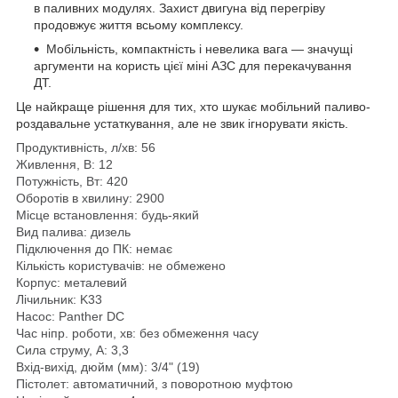
в паливних модулях. Захист двигуна від перегріву
продовжує життя всьому комплексу.
Мобільність, компактність і невелика вага — значущі
аргументи на користь цієї міні АЗС для перекачування
ДТ.
Це найкраще рішення для тих, хто шукає мобільний паливо-
роздавальне устаткування, але не звик ігнорувати якість.
Продуктивність, л/хв: 56
Живлення, В: 12
Потужність, Вт: 420
Оборотів в хвилину: 2900
Місце встановлення: будь-який
Вид палива: дизель
Підключення до ПК: немає
Кількість користувачів: не обмежено
Корпус: металевий
Лічильник: K33
Насос: Panther DC
Час ніпр. роботи, хв: без обмеження часу
Сила струму, А: 3,3
Вхід-вихід, дюйм (мм): 3/4" (19)
Пістолет: автоматичний, з поворотною муфтою