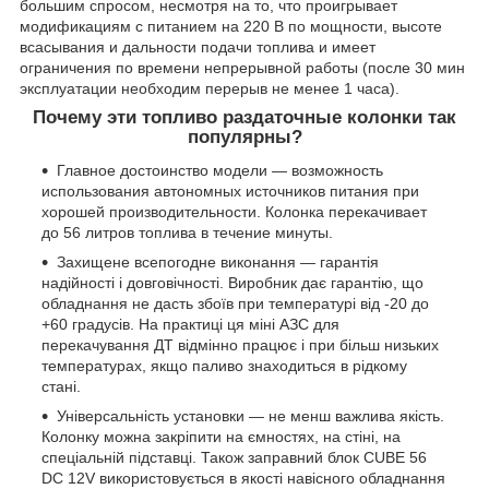
большим спросом, несмотря на то, что проигрывает
модификациям с питанием на 220 В по мощности, высоте
всасывания и дальности подачи топлива и имеет
ограничения по времени непрерывной работы (после 30 мин
эксплуатации необходим перерыв не менее 1 часа).
Почему эти топливо раздаточные колонки так
популярны?
Главное достоинство модели — возможность
использования автономных источников питания при
хорошей производительности. Колонка перекачивает
до 56 литров топлива в течение минуты.
Захищене всепогодне виконання — гарантія
надійності і довговічності. Виробник дає гарантію, що
обладнання не дасть збоїв при температурі від -20 до
+60 градусів. На практиці ця міні АЗС для
перекачування ДТ відмінно працює і при більш низьких
температурах, якщо паливо знаходиться в рідкому
стані.
Універсальність установки — не менш важлива якість.
Колонку можна закріпити на ємностях, на стіні, на
спеціальній підставці. Також заправний блок CUBE 56
DC 12V використовується в якості навісного обладнання