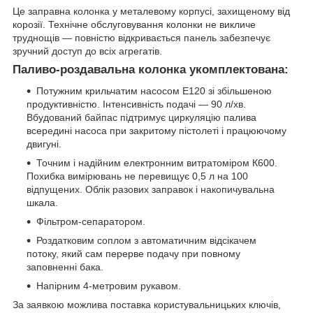
Це заправна колонка у металевому корпусі, захищеному від
корозії. Технічне обслуговування колонки не викличе
труднощів — повністю відкривається панель забезпечує
зручний доступ до всіх агрегатів.
Паливо-роздавальна колонка укомплектована:
Потужним крильчатим насосом Е120 зі збільшеною
продуктивністю. Інтенсивність подачі — 90 л/хв.
Вбудований байпас підтримує циркуляцію палива
всередині насоса при закритому пістолеті і працюючому
двигуні.
Точним і надійним електронним витратоміром К600.
Похибка вимірювань не перевищує 0,5 л на 100
відпущених. Облік разових заправок і накопичувальна
шкала.
Фільтром-сепаратором.
Роздатковим соплом з автоматичним відсікачем
потоку, який сам перерве подачу при повному
заповненні бака.
Напірним 4-метровим рукавом.
За заявкою можлива поставка користувальницьких ключів,