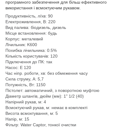
програмного забезпечення для більш ефективного
використання і всмоктуючим рукавом.
Продуктивність, л/хв: 90
Електроживлення, В: 220
Вид палива: біодизель, дизель
Місце встановлення: будь
Корпус: металевий
Лічильник: K600
Похибка лічильника: 0.5%
Кількість користувачів: 120
Підключення до ПК: так
Насос: E 120
Час ніпр. роботи, хв: без обмеження часу
Сила струму, А: 5,7
Потужність, Вт: 1150
Пістолет: автоматичний, з поворотною муфтою
Діаметр шлангів, дюйм (мм): 1" 1/2 (40)
Напірний рукав, м: 4
Всмоктуючий рукав, м: немає в комплекті
Висота всмоктування, м: 5
Напір, м: 15
Фільтр: Water Captor, тонкої очистки