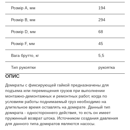
Розмір A, мм
194
Розмір B, мм
294
Розмір D, мм
68
Розмір F, мм
45
Вага брутто, кг
5,5
Тип рукоятки
рукоятка
ОПИС
Домкраты с фиксирующей гайкой предназначены для
подъема или перемещения грузов при выполнении
монтажно-демонтажных и ремонтных работ, когда по
условиям работы поднимаемый груз необходимо на
длительное время оставлять на домкрате. Данный тип
домкрата - одностороннего действия, то есть он имеет
пружинный возврат штока. Источником создания давления
для данного типа домкратов являются насосы.