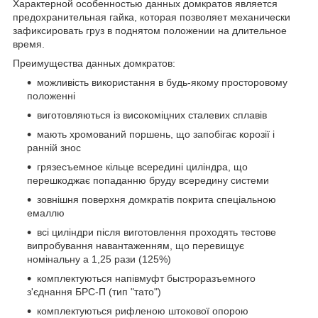
Характерной особенностью данных домкратов является
предохранительная гайка, которая позволяет механически
зафиксировать груз в поднятом положении на длительное
время.
Преимущества данных домкратов:
можливість використання в будь-якому просторовому
положенні
виготовляються із високоміцних сталевих сплавів
мають хромований поршень, що запобігає корозії і
ранній знос
грязесъемное кільце всередині циліндра, що
перешкоджає попаданню бруду всередину системи
зовнішня поверхня домкратів покрита спеціальною
емаллю
всі циліндри після виготовлення проходять тестове
випробування навантаженням, що перевищує
номінальну а 1,25 рази (125%)
комплектуються напівмуфт быстроразъемного
з'єднання БРС-П (тип "тато")
комплектуються рифленою штокової опорою