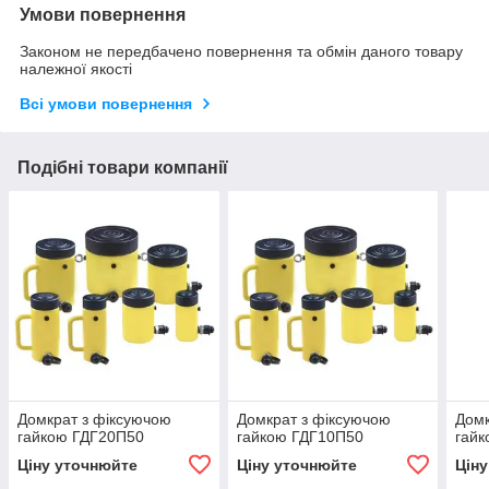
Умови повернення
Законом не передбачено повернення та обмін даного товару
належної якості
Всі умови повернення
Подібні товари компанії
Домкрат з фіксуючою
Домкрат з фіксуючою
Домк
гайкою ГДГ20П50
гайкою ГДГ10П50
гай
Ціну уточнюйте
Ціну уточнюйте
Цін