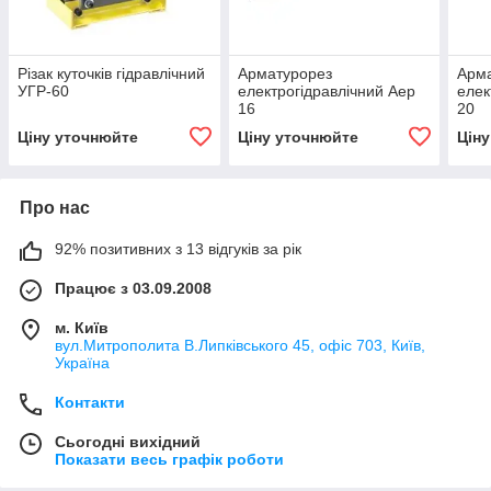
Різак куточків гідравлічний
Арматурорез
Арм
УГР-60
електрогідравлічний Аер
елек
16
20
Ціну уточнюйте
Ціну уточнюйте
Цін
Про нас
92% позитивних з 13 відгуків за рік
Працює з 03.09.2008
м. Київ
вул.Митрополита В.Липківського 45, офіс 703, Київ,
Україна
Контакти
Сьогодні вихідний
Показати весь графік роботи