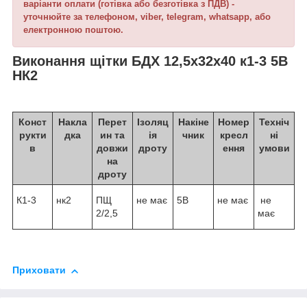
варіанти оплати (готівка або безготівка з ПДВ) -
уточнюйте за телефоном, viber, telegram, whatsapp, або
електронною поштою.
Виконання щітки БДХ 12,5х32х40 к1-3 5В
НК2
Конст
Накла
Перет
Ізоляц
Накіне
Номер
Техніч
рукти
дка
ин та
ія
чник
кресл
ні
в
довжи
дроту
ення
умови
на
дроту
К1-3
нк2
ПЩ
не має
5В
не має
не
2/2,5
має
Приховати