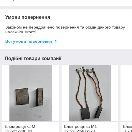
Умови повернення
Законом не передбачено повернення та обмін даного товару
належної якості
Всі умови повернення
Подібні товари компанії
Електрощітка МГ
Електрощітка М1
Елек
12,5х32х40 К1
12,5х32х40 к1-3
16х