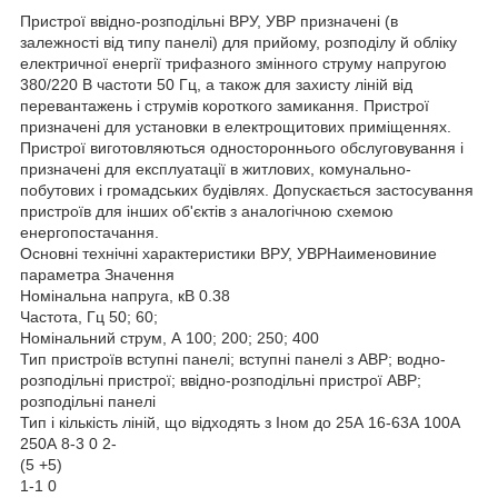
Пристрої ввідно-розподільні ВРУ, УВР призначені (в
залежності від типу панелі) для прийому, розподілу й обліку
електричної енергії трифазного змінного струму напругою
380/220 В частоти 50 Гц, а також для захисту ліній від
перевантажень і струмів короткого замикання. Пристрої
призначені для установки в електрощитових приміщеннях.
Пристрої виготовляються одностороннього обслуговування і
призначені для експлуатації в житлових, комунально-
побутових і громадських будівлях. Допускається застосування
пристроїв для інших об'єктів з аналогічною схемою
енергопостачання.
Основні технічні характеристики ВРУ, УВРНаименовиние
параметра Значення
Номінальна напруга, кВ 0.38
Частота, Гц 50; 60;
Номінальний струм, А 100; 200; 250; 400
Тип пристроїв вступні панелі; вступні панелі з АВР; водно-
розподільні пристрої; ввідно-розподільні пристрої АВР;
розподільні панелі
Тип і кількість ліній, що відходять з Іном до 25А 16-63А 100А
250А 8-3 0 2-
(5 +5)
1-1 0