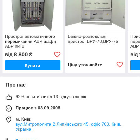
Пристрої автоматичного
Ввідно-розподільні
Прис
перемикання АВР, шафи
пристрої ВРУ-78,ВРУ-76
пер
АВР КИЇВ
АВР
8 800
від
₴
від
Ціну уточнюйте
Купити
Про нас
92% позитивних з 13 відгуків за рік
Працює з 03.09.2008
м. Київ
вул.Митрополита В.Липківського 45, офіс 703, Київ,
Україна