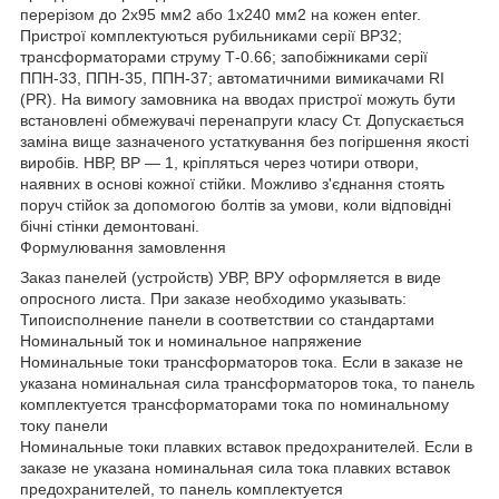
перерізом до 2х95 мм2 або 1х240 мм2 на кожен enter.
Пристрої комплектуються рубильниками серії ВР32;
трансформаторами струму Т-0.66; запобіжниками серії
ППН-33, ППН-35, ППН-37; автоматичними вимикачами RI
(PR). На вимогу замовника на вводах пристрої можуть бути
встановлені обмежувачі перенапруги класу Ст. Допускається
заміна вище зазначеного устаткування без погіршення якості
виробів. НВР, ВР — 1, кріпляться через чотири отвори,
наявних в основі кожної стійки. Можливо з'єднання стоять
поруч стійок за допомогою болтів за умови, коли відповідні
бічні стінки демонтовані.
Формулювання замовлення
Заказ панелей (устройств) УВР, ВРУ оформляется в виде
опросного листа. При заказе необходимо указывать:
Типоисполнение панели в соответствии со стандартами
Номинальный ток и номинальное напряжение
Номинальные токи трансформаторов тока. Если в заказе не
указана номинальная сила трансформаторов тока, то панель
комплектуется трансформаторами тока по номинальному
току панели
Номинальные токи плавких вставок предохранителей. Если в
заказе не указана номинальная сила тока плавких вставок
предохранителей, то панель комплектуется