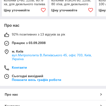
колонки D-60, 220В, 60 л/
колонки VISION 80, 220В,
коло
хв, для дизельного палива
80 л/хв, для дизельного
100 
(дизеля, ДТ) КИЇВ
палива (дизеля, ДТ) КИЇВ
пали
Ціну уточнюйте
Ціну уточнюйте
Цін
Про нас
92% позитивних з 13 відгуків за рік
Працює з 03.09.2008
м. Київ
вул.Митрополита В.Липківського 45, офіс 703, Київ,
Україна
Контакти
Сьогодні вихідний
Показати весь графік роботи
Про нас