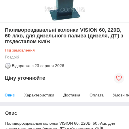
Паливороздавальні колонки VISION 60, 220В,
60 л/хв, для дизельного палива (дизеля, ДТ) з
п'єдесталом КИЇВ
Під замовлення
Роздріб
Відправка з
23 серпня 2026
Ціну уточнюйте
Опис
Характеристики
Доставка
Оплата
Умови п
Опис
Паливороздавальні колонки VISION 60, 220В, 60 л/хв, для
дизельного палива (дизеля, ДТ) з п'єдесталом КИЇВ