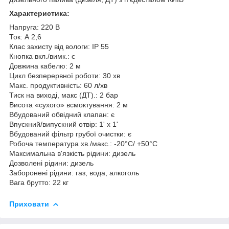
Характеристика:
Напруга: 220 В
Ток: А 2,6
Клас захисту від вологи: IP 55
Кнопка вкл./вимк.: є
Довжина кабелю: 2 м
Цикл безперервної роботи: 30 хв
Макс. продуктивність: 60 л/хв
Тиск на виході, макс (ДТ).: 2 бар
Висота «сухого» всмоктування: 2 м
Вбудований обвідний клапан: є
Впускний/випускний отвір: 1' x 1'
Вбудований фільтр грубої очистки: є
Робоча температура хв./макс.: -20°C/ +50°C
Максимальна в'язкість рідини: дизель
Дозволені рідини: дизель
Заборонені рідини: газ, вода, алкоголь
Вага брутто: 22 кг
Приховати