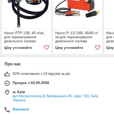
Насос PTP 12В, 40 л/хв,
Насос P, 12/ 24В, 45/60 л/
Насо
для перекачування
хв для перекачування
для 
дизельного палива
дизельного палива
дизе
(дизеля, ДТ) з бочки або
(дизеля, ДТ) КИЇВ
(диз
Ціну уточнюйте
Ціну уточнюйте
Цін
бака КИЇВ
бака
Про нас
92% позитивних з 13 відгуків за рік
Працює з 03.09.2008
м. Київ
вул.Митрополита В.Липківського 45, офіс 703, Київ,
Україна
Контакти