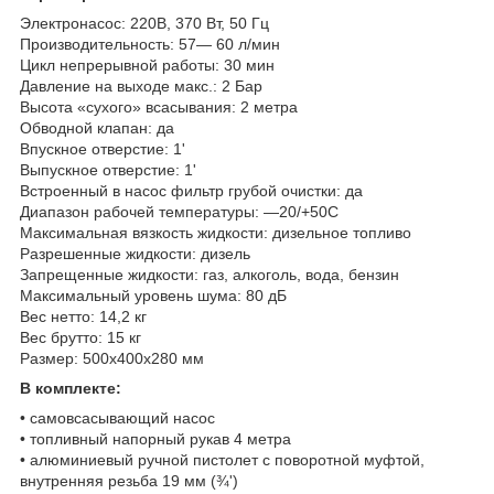
Электронасос: 220В, 370 Вт, 50 Гц
Производительность: 57— 60 л/мин
Цикл непрерывной работы: 30 мин
Давление на выходе макс.: 2 Бар
Высота «сухого» всасывания: 2 метра
Обводной клапан: да
Впускное отверстие: 1'
Выпускное отверстие: 1'
Встроенный в насос фильтр грубой очистки: да
Диапазон рабочей температуры: —20/+50С
Максимальная вязкость жидкости: дизельное топливо
Разрешенные жидкости: дизель
Запрещенные жидкости: газ, алкоголь, вода, бензин
Максимальный уровень шума: 80 дБ
Вес нетто: 14,2 кг
Вес брутто: 15 кг
Размер: 500x400x280 мм
В комплекте:
• самовсасывающий насос
• топливный напорный рукав 4 метра
• алюминиевый ручной пистолет с поворотной муфтой,
внутренняя резьба 19 мм (¾')