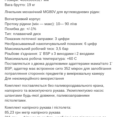
Вага брутто: 19 кг
Лічильник механічний MG80V для вуглеводневих рідин:
Вогнетривкий корпус
Протоку рідини (мін — макс): 10— 90 л/хв
Похибка до: +/-1%
Тип: плаваючий диск
Показник поточної заправки: 3 цифри
Несбрасываемый накопичувальний показник: 6 цифр
Максимальний робочий тиск: 3,5 бар
Різьбове з'єднання: 1' BSP з 3 виходами і 2 входами
Максимальна робоча температура: +60 C
Поставляється з двома додатковими адаптерами мама/тато 1'
BSP; адаптер має встроеное сито 352 мікрон для запобігання
потрапляння сторонніх предметів у вимірювальну камеру
Для некомерційного використання
Комплект поставляється без паливороздавального крана,
напорного та всмоктуючого рукава. Укомплектуємо насос
шлангами будь-якої довжини, паливозаправними
пістолетами.
Комплект напірного рукава і пістолета:
85,23 грн метр напірного рукава