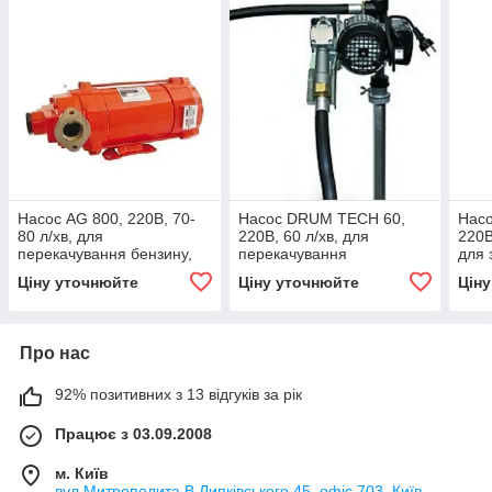
Насос AG 800, 220В, 70-
Насос DRUM TECH 60,
Насо
80 л/хв, для
220В, 60 л/хв, для
220В
перекачування бензину,
перекачування
для 
гасу, спирту, бензолу, ДП в
дизельного палива
пере
Ціну уточнюйте
Ціну уточнюйте
Цін
КИЄВІ Іспанія
(дизеля, ДТ) з бочки без
ДП з
лічильника КИЇВ
Про нас
92% позитивних з 13 відгуків за рік
Працює з 03.09.2008
м. Київ
вул.Митрополита В.Липківського 45, офіс 703, Київ,