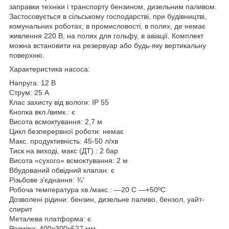
заправки техніки і транспорту бензином, дизельним паливом.
Застосовується в сільському господарстві, при будівництві,
комунальних роботах, в промисловості, в полях, де немає
живлення 220 В, на полях для гольфу, в авіації. Комплект
можна встановити на резервуар або будь-яку вертикальну
поверхню.
Характеристика насоса:
Напруга: 12 В
Струм: 25 А
Клас захисту від вологи: IP 55
Кнопка вкл./вимк.: є
Висота всмоктування: 2,7 м
Цикл безперервної роботи: немає
Макс. продуктивність: 45-50 л/хв
Тиск на виході, макс (ДТ).: 2 бар
Висота «сухого» всмоктування: 2 м
Вбудований обвідний клапан: є
Різьбове з'єднання: ¾'
Робоча температура хв./макс.: —20 C —+50ºC
Дозволені рідини: бензин, дизельне паливо, бензол, уайт-
спирит
Металева платформа: є
Розміри: 400x300x527 мм