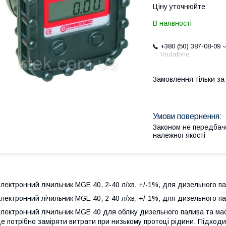
Ціну уточнюйте
В наявності
+380 (50) 387-08-09
Vodafone
Замовлення тільки з
Законом не передбач
належної якості
лектронний лічильник MGE 40, 2-40 л/хв, +/-1%, для дизельного п
лектронний лічильник MGE 40, 2-40 л/хв, +/-1%, для дизельного п
лектронний лічильник MGE 40 для обліку дизельного палива та мас
е потрібно заміряти витрати при низькому протоці рідини. Підход