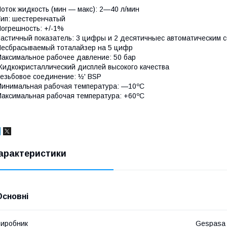
оток жидкость (мин — макс): 2—40 л/мин
ип: шестеренчатый
огрешность: +/-1%
астичный показатель: 3 цифры и 2 десятичныес автоматическим 
есбрасываемый тоталайзер на 5 цифр
аксимальное рабочее давление: 50 бар
идкокристаллический дисплей высокого качества
езьбовое соединение: ½' BSP
инимальная рабочая температура: —10ºC
аксимальная рабочая температура: +60ºC
арактеристики
Основні
иробник
Gespasa