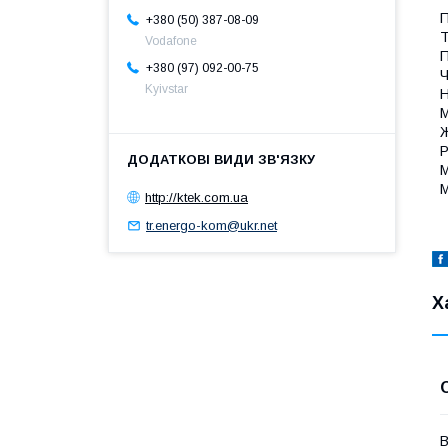
П
+380 (50) 387-08-09
Т
Vodafone
П
+380 (97) 092-00-75
Ч
Kyivstar
Н
М
Ж
Р
М
М
http://ktek.com.ua
tr.energo-kom@ukr.net
Х
В