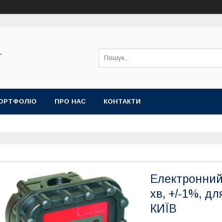
-
ОРТФОЛІО
ПРО НАС
КОНТАКТИ
Електронний 
хв, +/-1%, д
КИЇВ