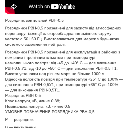
Розрядник вентильний РВН-0,5
Розрядники РВН-0,5 призначені для захисту від атмосферних
перенапруг ізоляції електрообладнання змінного струму
частотою 50 і 60 Гц. Виготовляються для мереж з будь-якою
системою заземлення нейтралі.
Розрядники РВН-0,5 призначені для експлуатації в районах з
помірним і тропічним кліматом при температурі
навколишнього повітря: від -45 до +40° С — для виконання
РВН-0,5 У1; від -10 до +50° С — для виконання РВН-0,5 Т1.
Висота установки над рівнем моря не більше 1000 м.
Відносна вологість повітря при температурі +25° С до 100% —
для виконання РВН-0,5У1; при температурі +35° С до 100%
— для виконання РВН-0,5Т1.
Розрядник РВН-0,5
Клас напруги, кВ, чинне 0,38;
Номінальна напруга, кВ, чинне 0,5
УМОВНЕ ПОЗНАЧЕННЯ РОЗРЯДНИКА РВН-0,5
Р — розрядник
В — вентильний