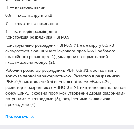
Н — низьковольтний
0,5 — клас напруги в кВ
У — кліматичне виконання
1 — категорія розміщення
Конструкція розрядника РВН-0,5
Конструктивно розрядник РВН-0,5 У1 на напругу 0,5 кВ
складається з одиничного іскрового проміжку і робочого
нелінійного резистора (1), укладених в герметичний
пластмасовий корпус (2).
Робочий резистор розрядників РВН-0,5 У1 має нелінійну
вольт-амперної характеристикою. Резистор в разрядниках
РВН-0,5 виготовлений зі спеціальної маси «Вилит-2»,
резистор в разрядниках РВНО-0,5 У1 виготовлений на основі
окису цинку. Іскровий проміжок утворений двома фасонними
латунними електродами (3), розділеними ізолюючою
прокладкою (4).
Приховати