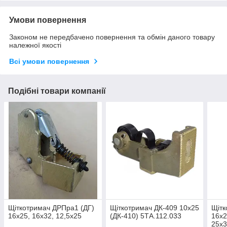
Умови повернення
Законом не передбачено повернення та обмін даного товару
належної якості
Всі умови повернення
Подібні товари компанії
Щіткотримач ДРПра1 (ДГ)
Щіткотримач ДК-409 10х25
Щітк
16х25, 16х32, 12,5х25
(ДК-410) 5ТА.112.033
16х2
25х3