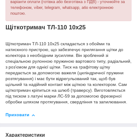
варіанти оплати (готівка або безготівка з ПДВ) - уточнюйте за
телефоном, viber, telegram, whatsapp, або електронною
поштою.
Щіткотримач ТЛ-110 10х25
Щіткотримач ТЛ-110 10х25 складається з обойми та
натискного пристрою, що забезпечує прилягання щітки до
колектора з необхідним зусиллям. Він зроблений зі
спеціальною рулонною пружиною вартового типу, радіальний,
з роз'ємом для однієї щітки. Тиск на графітову щітку
передається за допомогою важеля (циліндричної пружини
розтягування) і має бути відрегульований так, щоб був
щільний та надійний контакт між щіткою та колектором. Сам
щіткотримач кріпиться на шлюб (траверсу). Виготовляється
під тиском з латуні марки ЛС-59 за допомогою фрезерної
обробки шляхом протягування, свердління та запилювання.
Приховати
Характеристики