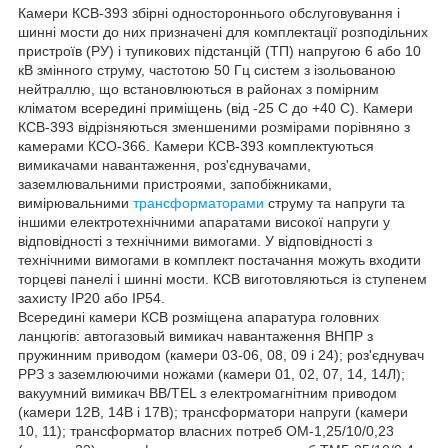
Камери КСВ-393 збірні одностороннього обслуговування і
шинні мости до них призначені для комплектації розподільних
пристроїв (РУ) і тупикових підстанцій (ТП) напругою 6 або 10
кВ змінного струму, частотою 50 Гц систем з ізольованою
нейтраллю, що встановлюються в районах з помірним
кліматом всередині приміщень (від -25 С до +40 С). Камери
КСВ-393 відрізняються зменшеними розмірами порівняно з
камерами КСО-366. Камери КСВ-393 комплектуються
вимикачами навантаження, роз'єднувачами,
заземлювальними пристроями, запобіжниками,
вимірювальними
трансформаторами
струму та напруги та
іншими електротехнічними апаратами високої напруги у
відповідності з технічними вимогами. У відповідності з
технічними вимогами в комплект постачання можуть входити
торцеві панелі і шинні мости. КСВ виготовляються із ступенем
захисту IP20 або IP54.
Всередині камери КСВ розміщена апаратура головних
ланцюгів: автогазовый вимикач навантаження ВНПР з
пружинним приводом (камери 03-06, 08, 09 і 24); роз'єднувач
РРЗ з заземлюючими ножами (камери 01, 02, 07, 14, 14Л);
вакуумний вимикач ВВ/TEL з електромагнітним приводом
(камери 12В, 14В і 17В); трансформатори напруги (камери
10, 11); трансформатор власних потреб ОМ-1,25/10/0,23