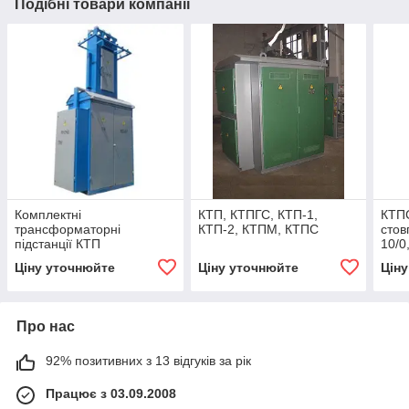
Подібні товари компанії
Комплектні
КТП, КТПГС, КТП-1,
КТПС
трансформаторні
КТП-2, КТПМ, КТПС
стов
підстанції КТП
10/0,
Ціну уточнюйте
Ціну уточнюйте
Цін
Про нас
92% позитивних з 13 відгуків за рік
Працює з 03.09.2008