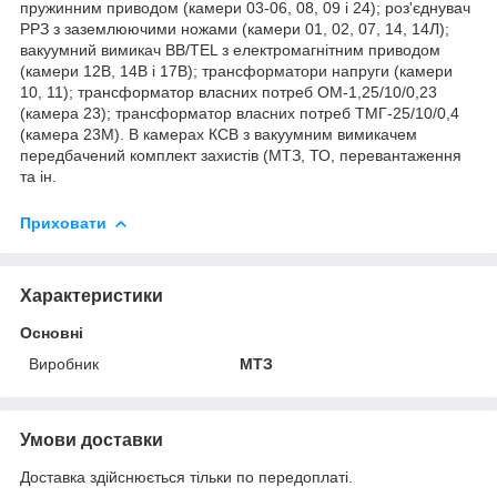
пружинним приводом (камери 03-06, 08, 09 і 24); роз'єднувач
РРЗ з заземлюючими ножами (камери 01, 02, 07, 14, 14Л);
вакуумний вимикач ВВ/TEL з електромагнітним приводом
(камери 12В, 14В і 17В); трансформатори напруги (камери
10, 11); трансформатор власних потреб ОМ-1,25/10/0,23
(камера 23); трансформатор власних потреб ТМГ-25/10/0,4
(камера 23М). В камерах КСВ з вакуумним вимикачем
передбачений комплект захистів (МТЗ, ТО, перевантаження
та ін.
Приховати
Характеристики
Основні
Виробник
МТЗ
Умови доставки
Доставка здійснюється тільки по передоплаті.