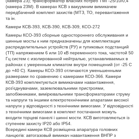
(камера 23); трансформатор власних потреб ТМГ-25/10/0,4
(камера 23М). В камерах КСВ з вакуумним вимикачем
передбачений комплект захистів (МТЗ, ТО, перевантаження
та ін.
Камери КСВ-393, КСВ-390, КСВ-309, КСО-272
Камеры КСО-393 сборные одностороннего обслуживания и
шинные мосты к ним предназначены для комплектации
распределительных устройств (РУ) и тупиковых подстанций
(ТП) напряжением 6 или 10 кВ переменного тока, частотой 50
Гц систем с изолированной нейтралью, устанавливаемых в
районах с умеренным климатом внутри помещений (от -25 С
до +40 С). Камеры КСО-393 отличаются уменьшенными
размерами по сравнению с камерами КСО-366. Камери
КСВ-393 комплектуються вимикачами навантаження,
роз'єднувачами, заземлювальними пристроями,
запобіжниками, вимірювальними трансформаторами струму
та напруги та іншими електротехнічними апаратами високої
напруги у відповідності з технічними вимогами. У відповідності
з технічними вимогами в комплект постачання можуть
входити торцеві панелі і шинні мости. КСВ виготовляються із
ступенем захисту IP20 або IP54.
Всередині камери КСВ розміщена апаратура головних
ланцюгів: автогазовый вимикач навантаження ВНПР з