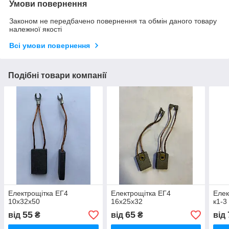
Умови повернення
Законом не передбачено повернення та обмін даного товару
належної якості
Всі умови повернення
Подібні товари компанії
Електрощітка ЕГ4
Електрощітка ЕГ4
Елек
10х32х50
16х25х32
к1-3
55
65
від
₴
від
₴
від