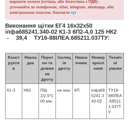
варіанти оплати (готівка, або безготівка з ПДВ) -
уточнюйте за телефоном, viber, telegram, whatsapp, або
електронною поштою. Контакти
тут
Виконання щітки ЕГ4 16х32х50
іпфа685241.340-02 К1-3 6П2-4,0 125 НК2
- 39,4 ТУ16-88ІЛЕА.685211.037ТУ:
Конст
Накла
Перет
Ізоляц
Након
Номер
Техніч
рукти
дка
ин та
ія
ечник
кресл
ні
в
довжи
дроту
ення
умови
на
дроту
К1-3
НК2
ПЩ
не має
6П
іпфа68
ТУ16-
2/2,5*1
5241.3
88ІЛЕА
00 мм
40-02
.68521
1.037Т
У