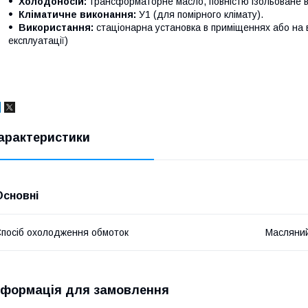
Холодоносій:
трансформаторне масло, повністю ізольоване ві
Кліматичне виконання:
У1 (для помірного клімату).
Використання:
стаціонарна установка в приміщеннях або на в
експлуатації)
арактеристики
Основні
посіб охолодження обмоток
Масляни
нформація для замовлення