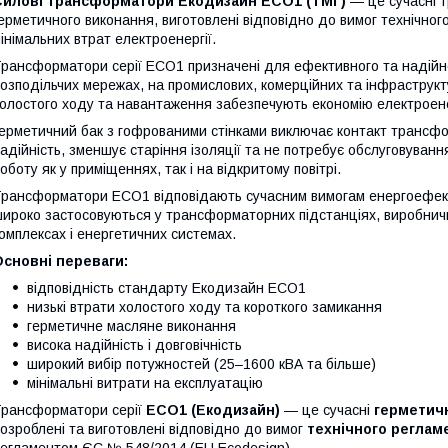
Силові трансформатори Екодизайн ECO1 (ТМГ)
— це сучасні 
ерметичного виконання, виготовлені відповідно до вимог технічно
інімальних втрат електроенергії.
рансформатори серії ECO1 призначені для ефективного та надійно
озподільчих мережах, на промислових, комерційних та інфраструкт
олостого ходу та навантаження забезпечують економію електроенерг
ерметичний бак з гофрованими стінками виключає контакт трансфо
адійність, зменшує старіння ізоляції та не потребує обслуговуван
оботу як у приміщеннях, так і на відкритому повітрі.
рансформатори ECO1 відповідають сучасним вимогам енергоефект
ироко застосовуються у трансформаторних підстанціях, виробнич
омплексах і енергетичних системах.
сновні переваги:
відповідність стандарту Екодизайн ECO1
низькі втрати холостого ходу та короткого замикання
герметичне масляне виконання
висока надійність і довговічність
широкий вибір потужностей (25–1600 кВА та більше)
мінімальні витрати на експлуатацію
рансформатори серії
ECO1 (Екодизайн)
— це сучасні
герметич
озроблені та виготовлені відповідно до вимог
технічного реглам