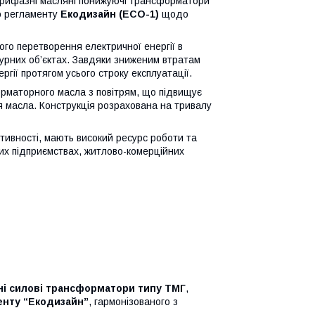
трифазні масляні понижуючі трансформатори
го регламенту
Екодизайн (ECO-1)
щодо
го перетворення електричної енергії в
урних об’єктах. Завдяки зниженим втратам
ії протягом усього строку експлуатації.
рматорного масла з повітрям, що підвищує
ня масла. Конструкція розрахована на тривалу
ивності, мають високий ресурс роботи та
их підприємствах, житлово-комерційних
ні силові трансформатори типу ТМГ
,
енту “Екодизайн”
, гармонізованого з