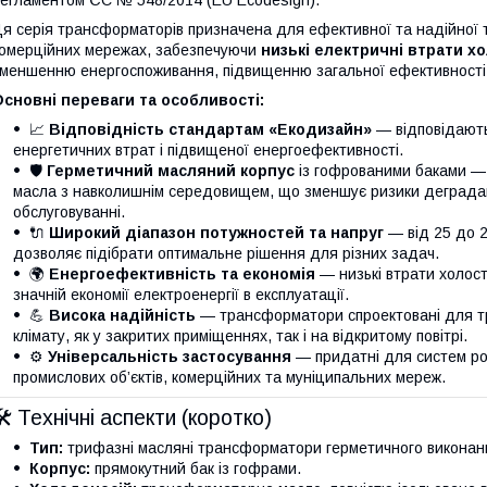
егламентом ЄС № 548/2014 (EU Ecodesign).
я серія трансформаторів призначена для ефективної та надійної т
омерційних мережах, забезпечуючи
низькі електричні втрати х
меншенню енергоспоживання, підвищенню загальної ефективності т
сновні переваги та особливості:
📈
Відповідність стандартам «Екодизайн»
— відповідають
енергетичних втрат і підвищеної енергоефективності.
🛡️
Герметичний масляний корпус
із гофрованими баками — 
масла з навколишнім середовищем, що зменшує ризики деградаці
обслуговуванні.
🔌
Широкий діапазон потужностей та напруг
— від 25 до 2
дозволяє підібрати оптимальне рішення для різних задач.
🌍
Енергоефективність та економія
— низькі втрати холост
значній економії електроенергії в експлуатації.
💪
Висока надійність
— трансформатори спроектовані для три
клімату, як у закритих приміщеннях, так і на відкритому повітрі.
⚙️
Універсальність застосування
— придатні для систем роз
промислових об’єктів, комерційних та муніципальних мереж.
🛠️ Технічні аспекти (коротко)
Тип:
трифазні масляні трансформатори герметичного виконанн
Корпус:
прямокутний бак із гофрами.