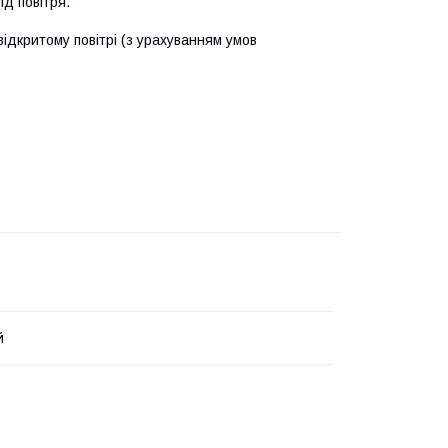
д повітря.
ідкритому повітрі (з урахуванням умов
й