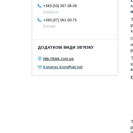
г
+380 (50) 387-08-09
м
Vodafone
Т
+380 (97) 092-00-75
р
Kyivstar
х
Г
н
р
Т
http://ktek.com.ua
ш
tr.energo-kom@ukr.net
к
О
Т
р