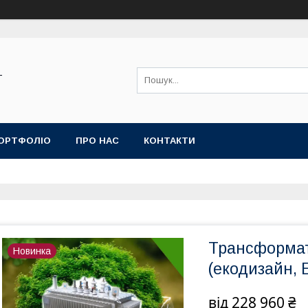
-
ОРТФОЛІО
ПРО НАС
КОНТАКТИ
Трансформа
Новинка
(екодизайн, 
від
228 960 ₴