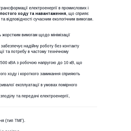
рансформації електроенергії в промислових і
олостого ходу та навантаження
, що сприяє
а відповідності сучасним екологічним вимогам.
 жорстким вимогам щодо мінімізації
забезпечує надійну роботу без контакту
ї та потребу в частому технічному
500 кВА з робочою напругою до 10 кВ, що
ого ходу і короткого замикання сприяють
валої експлуатації в умовах помірного
поділу та передачі електроенергії,
я (тип ТМГ).