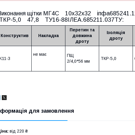
Виконання щітки МГ4С 10х32х32 іпфа685241
ТКР-5,0 47,8 ТУ16-88ІЛЕА.685211.037ТУ:
Перетин та
Ізоляція
Конструктив
Накладка
довжина
дроту
дроту
не має
ПЩ
К11-3
ТКР-5,0
2/4,0*56 мм
нформація для замовлення
іна:
від 220 ₴