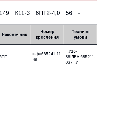
.1149 К11-3 6ПГ2-4,0 56 -
Номер
Технічні
Наконечник
креслення
умови
ТУ16-
іпфа685241.11
6ПГ
88ІЛЕА.685211.
49
037ТУ