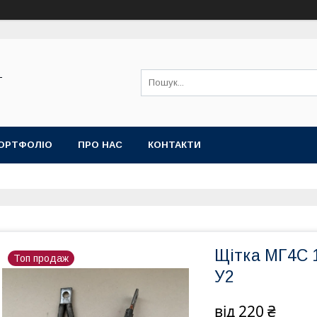
-
ОРТФОЛІО
ПРО НАС
КОНТАКТИ
Щітка МГ4С 
Топ продаж
У2
від
220 ₴