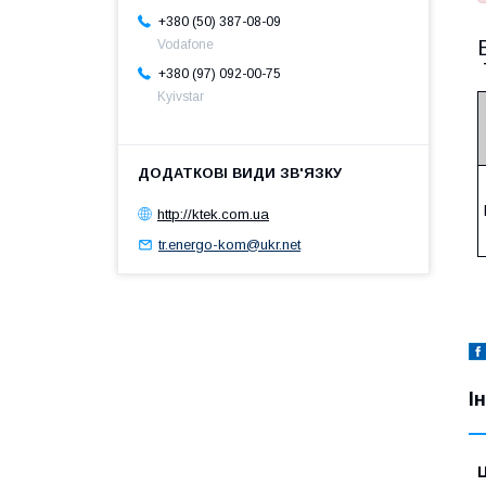
+380 (50) 387-08-09
Vodafone
+380 (97) 092-00-75
Kyivstar
http://ktek.com.ua
tr.energo-kom@ukr.net
І
Ц