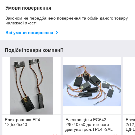
Умови повернення
Законом не передбачено повернення та обмін даного товару
належної якості
Всі умови повернення
Подібні товари компанії
Електрощітка ЕГ4
Електрощітки ЕG642
Елек
12,5х25х40
2/8х40х50 до тягового
2/12
двигуна трол.ТР14 -9АL
ЕД-