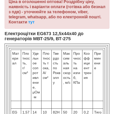
Ціна в оголошенні оптова! Роздрібну ціну,
наявність і варіанти оплати (готівка або безнал
з пдв) - уточнюйте за телефоном, viber,
telegram, whatsapp, або по електронній пошті.
Контакти
тут
Електрощітки
ЕG673 12,5х44х40 до
генераторів МВТ-25/9, ВТ-275
Мат
Пло
Уде
Пло
Тве
Мак
Про
Коэ
При
ери
тнос
льн
тнос
рдо
сим
чнос
фф
мин
ал
ть,
ое
ть т
сть
аль
ть
ици
ени
г/
соп
ока,
по
ная
на
ент
е
см³
рот
А/
Рокв
скор
изги
трен
ивл
см²
элл
ость
б,
ия
ени
у
, м/c
КПа
е,
μОм
·м
EG
1,57
14
10
82H
50
20
0,2
Тяго