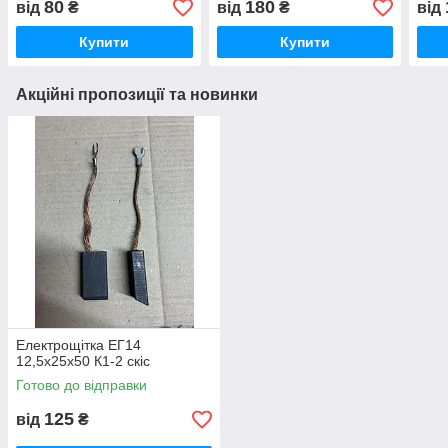
80
180
від
₴
від
₴
від
Купити
Купити
Акційні пропозиції та новинки
Електрощітка ЕГ14
12,5х25х50 К1-2 скіс
Готово до відправки
125
від
₴