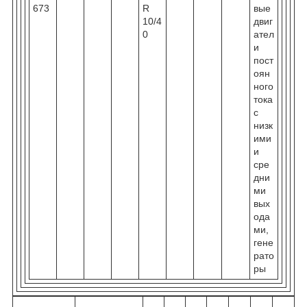
673
R
вые
10/4
двиг
0
ател
и
пост
оян
ного
тока
с
низк
ими
и
сре
дни
ми
вых
ода
ми,
гене
рато
ры