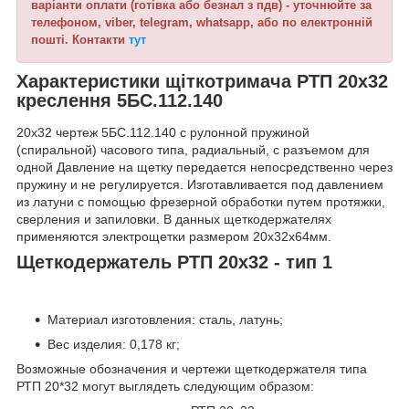
варіанти оплати (готівка або безнал з пдв) - уточнюйте за
телефоном, viber, telegram, whatsapp, або по електронній
пошті. Контакти
тут
Характеристики щіткотримача РТП 20х32
креслення 5БС.112.140
20х32 чертеж 5БС.112.140 с рулонной пружиной
(спиральной) часового типа, радиальный, с разъемом для
одной Давление на щетку передается непосредственно через
пружину и не регулируется. Изготавливается под давлением
из латуни с помощью фрезерной обработки путем протяжки,
сверления и запиловки. В данных щеткодержателях
применяются электрощетки размером 20х32х64мм.
Щеткодержатель РТП 20х32 - тип 1
Материал изготовления: сталь, латунь;
Вес изделия: 0,178 кг;
Возможные обозначения и чертежи щеткодержателя типа
РТП 20*32 могут выглядеть следующим образом: