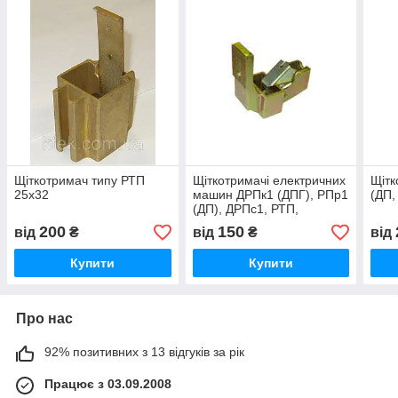
Щіткотримач типу РТП
Щіткотримачі електричних
Щітк
25х32
машин ДРПк1 (ДПГ), РПр1
(ДП,
(ДП), ДРПс1, РТП,
ДРПра1, ДРПрс1, ДТнПк,
200
150
від
₴
від
₴
від
MTF(H)
Купити
Купити
Про нас
92% позитивних з 13 відгуків за рік
Працює з 03.09.2008