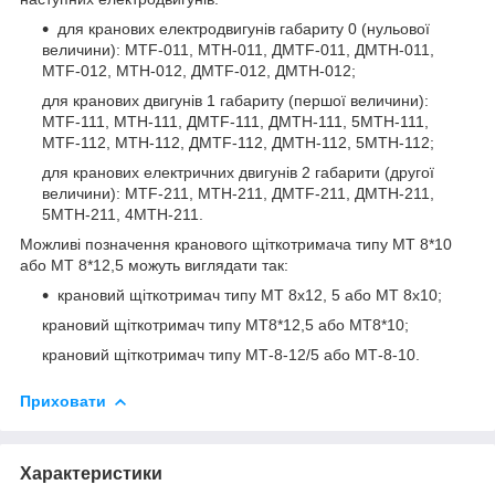
для кранових електродвигунів габариту 0 (нульової
величини): MTF-011, MTH-011, ДMTF-011, ДMTH-011,
MTF-012, MTH-012, ДMTF-012, ДMTH-012;
для кранових двигунів 1 габариту (першої величини):
MTF-111, MTH-111, ДMTF-111, ДMTH-111, 5MTH-111,
MTF-112, MTH-112, ДMTF-112, ДMTH-112, 5MTH-112;
для кранових електричних двигунів 2 габарити (другої
величини): MTF-211, MTH-211, ДMTF-211, ДMTH-211,
5MTH-211, 4MTH-211.
Можливі позначення кранового щіткотримача типу МТ 8*10
або МТ 8*12,5 можуть виглядати так:
крановий щіткотримач типу МТ 8х12, 5 або МТ 8х10;
крановий щіткотримач типу МТ8*12,5 або МТ8*10;
крановий щіткотримач типу МТ-8-12/5 або МТ-8-10.
Приховати
Характеристики