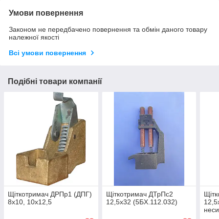
Умови повернення
Законом не передбачено повернення та обмін даного товару
належної якості
Всі умови повернення
Подібні товари компанії
Щіткотримач ДРПр1 (ДПГ)
Щіткотримач ДТрПс2
Щітк
8х10, 10х12,5
12,5х32 (5БХ.112.032)
12,5
нес