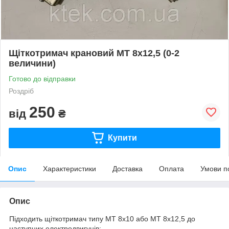
Щіткотримач крановий МТ 8х12,5 (0-2
величини)
Готово до відправки
Роздріб
250
від
₴
Купити
Опис
Характеристики
Доставка
Оплата
Умови п
Опис
Підходить щіткотримач типу МТ 8х10 або МТ 8х12,5 до
наступних електродвигунів: