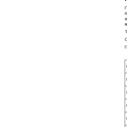
•
П
п
а
м
Т
С
Г