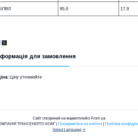
БПВЛ
95,0
17,9
нформація для замовлення
іна:
Ціну уточнюйте
Сайт створений на маркетплейсі
Prom.ua
ТОВ "КОМПАНІЯ ТРАНСЕНЕРГО-КОМ" |
Поскаржитися на контент
|
Політика конфіден
Select Language
▼