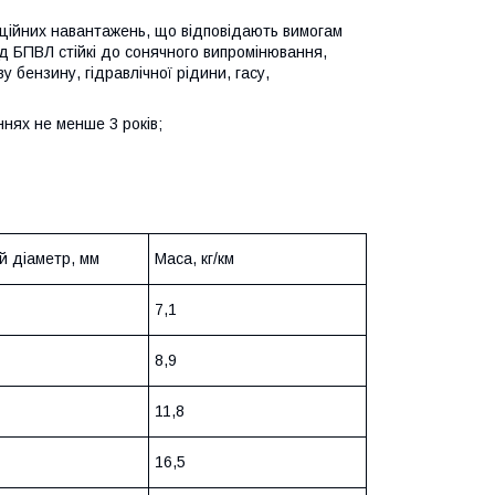
аційних навантажень, що відповідають вимогам
ід БПВЛ стійкі до сонячного випромінювання,
 бензину, гідравлічної рідини, гасу,
нях не менше 3 років;
й діаметр, мм
Маса, кг/км
7,1
8,9
11,8
16,5