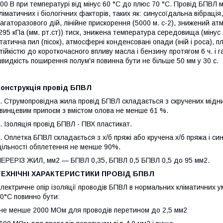
00 В при температурі від мінус 60 °С до плюс 70 °С. Провід БПВЛ м
ліматичних і біологічних факторів, таких як: синусоїдальна вібраці
агаторазового дій, лінійне прискорення (5000 м. с-2), знижений атм
295 кПа (мм. рт.ст)) тиск, знижена температура середовища (мінус 
татична пил (пісок), атмосферні конденсовані опади (іній і роса), п
тійкістю до короткочасного впливу масла і бензину протягом 6 ч. і 
видкість поширення полум'я повинна бути не більше 50 мм у 30 с.
Конструкція провід БПВЛ
. Струмопровідна жила провід БПВЛ складається з скручених мідни
винцевим припоєм з вмістом олова не менше 61 %.
. Ізоляція провід БПВЛ - ПВХ пластикат.
. Оплетка БПВЛ складається з х/б пряжі або кручена х/б пряжа і син
ільності обплетення не менше 90%.
ЕРЕРІЗ ЖИЛ, мм2 — БПВЛ 0,35, БПВЛ 0,5 БПВЛ 0,5 до 95 мм2.
ТЕХНІЧНІ ХАРАКТЕРИСТИКИ ПРОВІД БПВЛ
лектричне опір ізоляції проводів БПВЛ в нормальних кліматичних у
0°С повинно бути:
не менше 2000 МОм для проводів перетином до 2,5 мм2