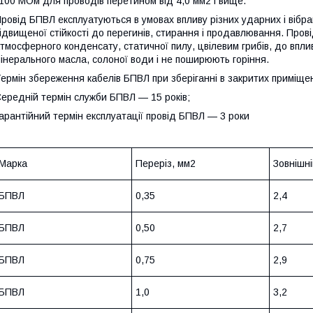
100 МОм для проводів перетином від 4,0 мм2 і вище.
ровід БПВЛ експлуатуються в умовах впливу різних ударних і вібр
ідвищеної стійкості до перегинів, стирання і продавлювання. Пров
тмосферного конденсату, статичної пилу, цвілевим грибів, до впливу
інерального масла, солоної води і не поширюють горіння.
ермін збереження кабелів БПВЛ при зберіганні в закритих приміщен
ередній термін служби БПВЛ — 15 років;
арантійний термін експлуатації провід БПВЛ — 3 роки
Марка
Переріз, мм2
Зовнішні
БПВЛ
0,35
2,4
БПВЛ
0,50
2,7
БПВЛ
0,75
2,9
БПВЛ
1,0
3,2