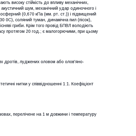
ають високу стійкість до впливу механічних,
я, акустичний шум, механічний удар одиночного і
осферний (0,670 кПа (мм. рт. ст.)) і підвищений
30 0С), соляний туман, динамічна пил (пісок),
лісняві гриби. Крім того провід БПВЛ володіють
гасу протягом 20 год.; є малогорючими, при цьому
х дротів, луджених оловом або олов'яно-
тетичні нитки у співвідношенні 1:1. Коефіцієнт
мовах, перелічене на 1 м довжини і температуру