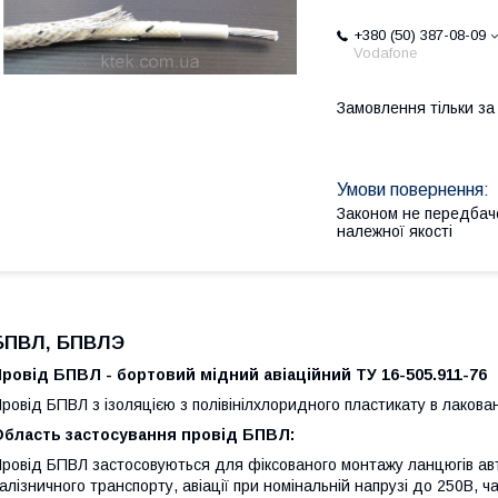
+380 (50) 387-08-09
Vodafone
Замовлення тільки з
Законом не передбач
належної якості
БПВЛ, БПВЛЭ
ровід БПВЛ - бортовий мідний авіаційний ТУ 16-505.911-76
ровід БПВЛ з ізоляцією з полівінілхлоридного пластикату в лакова
Область застосування провід БПВЛ:
ровід БПВЛ застосовуються для фіксованого монтажу ланцюгів авт
алізничного транспорту, авіації при номінальній напрузі до 250В, ч