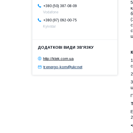
5
+380 (50) 387-08-09
к
Vodafone
б
(
+380 (97) 092-00-75
с
Kyivstar
с
ш
http://ktek.com.ua
1
с
tr.energo-kom@ukr.net
2
3
щ
П
Е
2
•